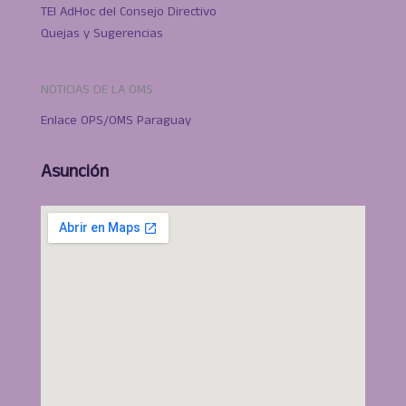
TEl AdHoc del Consejo Directivo
Quejas y Sugerencias
NOTICIAS DE LA OMS
Enlace OPS/OMS Paraguay
Asunción